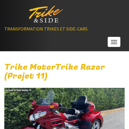
TRANSFORMATION TRIKES ET SIDE-CARS
Toggle
Trike MotorTrike Razor
(Projet 11)