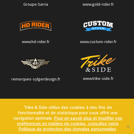
Groupe Sarria
www.gold-rider.fr
www.hd-rider.fr
www.custom-rider.fr
www.trike-side.fr
remorques-sylgerdesign.fr
Contactez-nous
Trike & Side utilise des cookies à des fins de
Politique de confidentialité
fonctionnalité et de statistique pour vous offrir une
navigation optimale.
Pour en savoir plus et modifier vos
Mentions légales
préférences en matière de cookies, consultez notre
Politique de protection des données personnelles
.
Site créé par IRCF