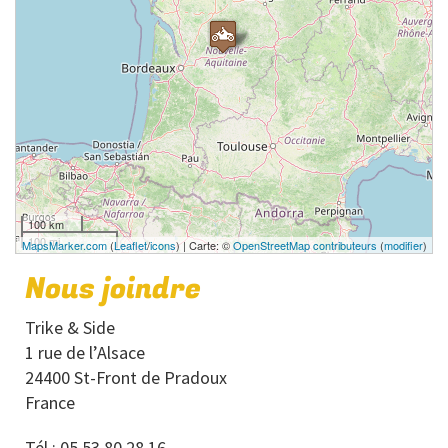
100 km
100 mi
MapsMarker.com
(
Leaflet
/
icons
) | Carte: ©
OpenStreetMap contributeurs
(
modifier
)
Nous joindre
Trike & Side
1 rue de l’Alsace
24400 St-Front de Pradoux
France
Tél : 05 53 80 28 16