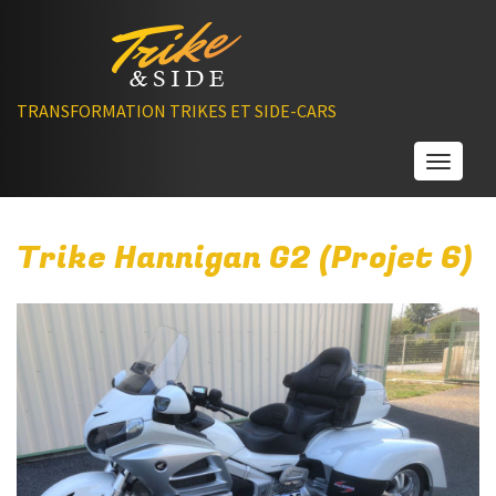
TRANSFORMATION TRIKES ET SIDE-CARS
Toggle
Trike Hannigan G2 (Projet 6)