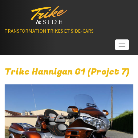
TRANSFORMATION TRIKES ET SIDE-CARS
Toggle
Trike Hannigan G1 (Projet 7)