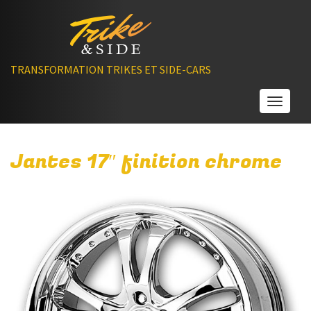
TRANSFORMATION TRIKES ET SIDE-CARS
Toggle
Jantes 17″ finition chrome