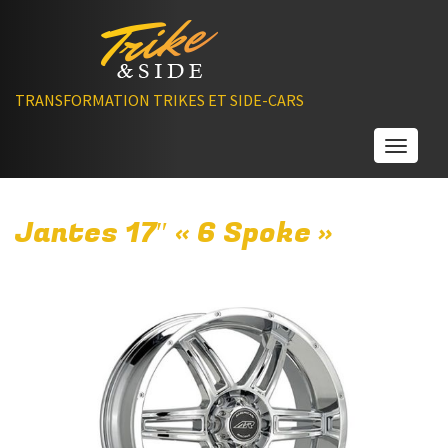
TRANSFORMATION TRIKES ET SIDE-CARS
Toggle
Jantes 17″ « 6 Spoke »