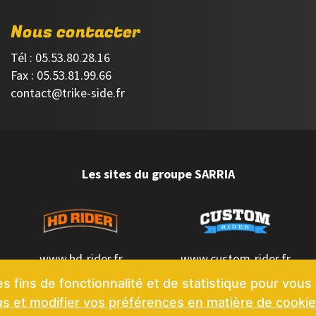
Nous contacter
Tél : 05.53.80.28.16
Fax : 05.53.81.99.66
contact@trike-side.fr
Les sites du groupe SARRIA
www.hd-rider.fr
www.custom-rider.fr
es fins de fonctionnalité et de statistique pour vous 
us et modifier vos préférences en matière de cookie