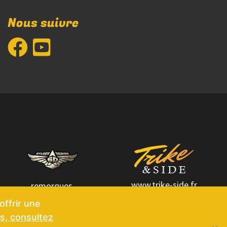
Nous suivre
www.trike-side.fr
remorques-
sylgerdesign.fr
offrir une
s, consultez