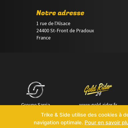
Notre adresse
1 rue de l'Alsace
24400 St-Front de Pradoux
France
Groupe Sarria
www.gold-rider.fr
Trike & Side utilise des cookies à d
navigation optimale.
Pour en savoir pl