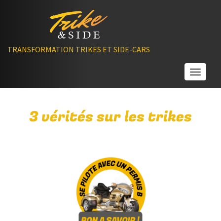
TRANSFORMATION TRIKES ET SIDE-CARS
Toggle
3 vérités sur les trikes