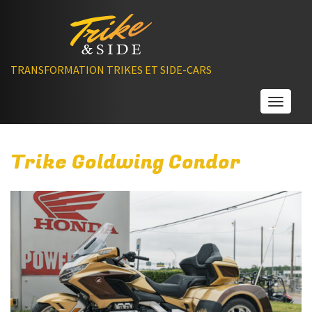
TRANSFORMATION TRIKES ET SIDE-CARS
Toggle
Trike Goldwing Condor