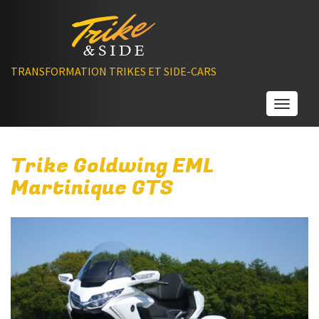
TRANSFORMATION TRIKES ET SIDE-CARS
Toggle
Trike Goldwing EML
Martinique GTS