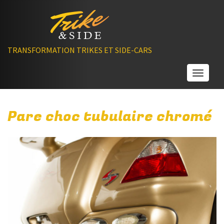
TRANSFORMATION TRIKES ET SIDE-CARS
Toggle
Pare choc tubulaire chromé