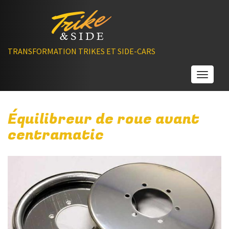
TRANSFORMATION TRIKES ET SIDE-CARS
Toggle
Équilibreur de roue avant
centramatic