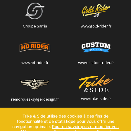
Groupe Sarria
www.gold-rider.fr
www.hd-rider.fr
www.custom-rider.fr
www.trike-side.fr
remorques-sylgerdesign.fr
Trike & Side utilise des cookies à des fins de
fonctionnalité et de statistique pour vous offrir une
Contactez-nous
navigation optimale.
Pour en savoir plus et modifier vos
Politique de confidentialité